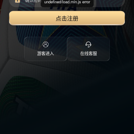
undefined/load.min.js error
点击注册
游客进入
在线客服